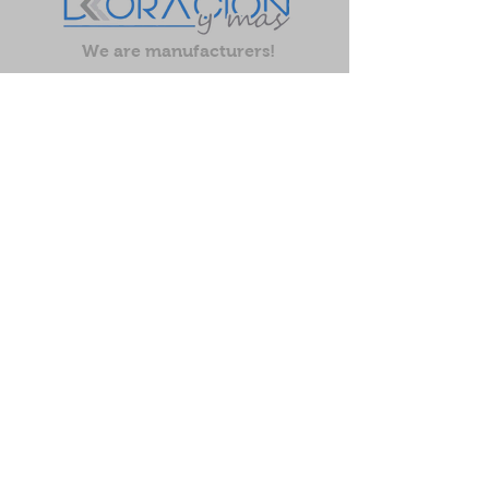
We are manufacturers!
Let's work on your
project
projects@dkoracionymas.com
DKORACIÓN Y MÁS fabrica
muebles a cadenas
hoteleras internacionales y
desarrollos de lujo en el
Caribe.
START
HOW WE DO IT