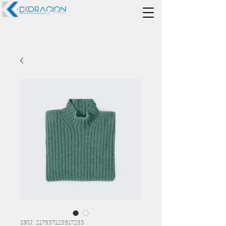
SKU: 217537123517253