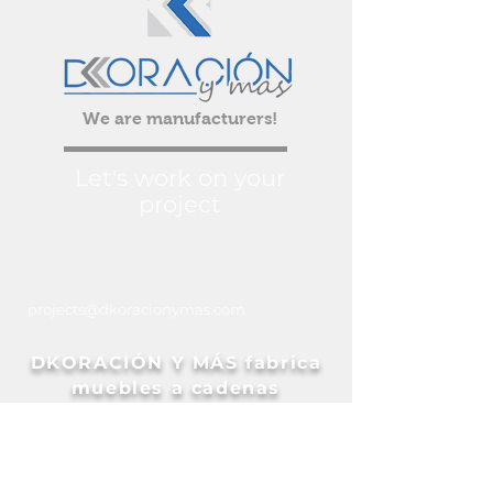
clientes, pues saben que en tu
clientes, pues saben que en tu
tienda pueden realizar compras con
tienda pueden realizar compras con
altos niveles de seguridad.
altos niveles de seguridad.
We are manufacturers!
Let's work on your
project
projects@dkoracionymas.com
DKORACIÓN Y MÁS fabrica
muebles a cadenas
hoteleras internacionales y
desarrollos de lujo en el
Caribe.